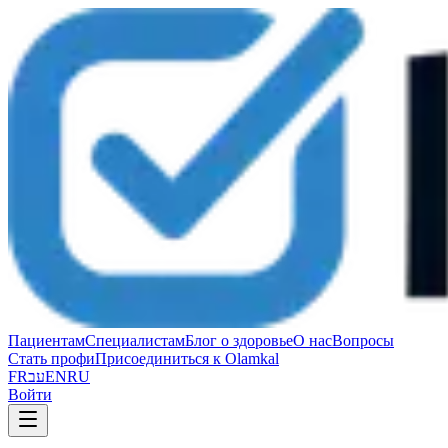
Пациентам
Специалистам
Блог о здоровье
О нас
Вопросы
Стать профи
Присоединиться к Olamkal
FR
עב
EN
RU
Войти