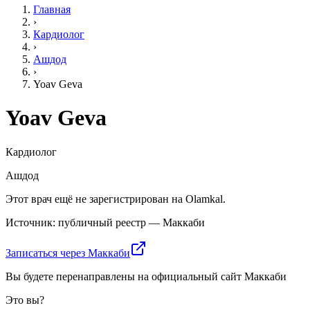
Главная
›
Кардиолог
›
Ашдод
›
Yoav Geva
Yoav Geva
Кардиолог
Ашдод
Этот врач ещё не зарегистрирован на Olamkal.
Источник: публичный реестр — Маккаби
Записаться через Маккаби
Вы будете перенаправлены на официальный сайт Маккаби
Это вы?