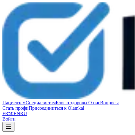
Пациентам
Специалистам
Блог о здоровье
О нас
Вопросы
Стать профи
Присоединиться к Olamkal
FR
עב
EN
RU
Войти