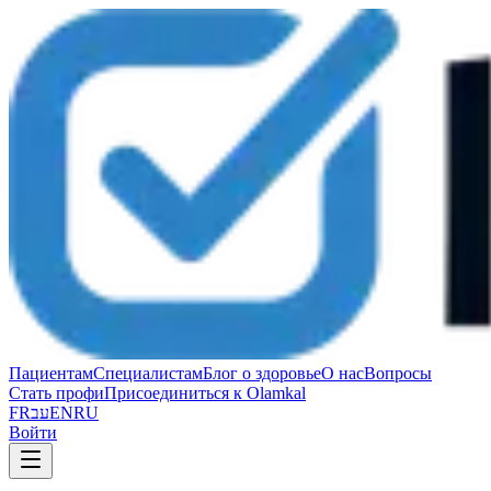
Пациентам
Специалистам
Блог о здоровье
О нас
Вопросы
Стать профи
Присоединиться к Olamkal
FR
עב
EN
RU
Войти