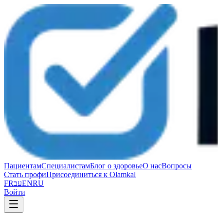
Пациентам
Специалистам
Блог о здоровье
О нас
Вопросы
Стать профи
Присоединиться к Olamkal
FR
עב
EN
RU
Войти