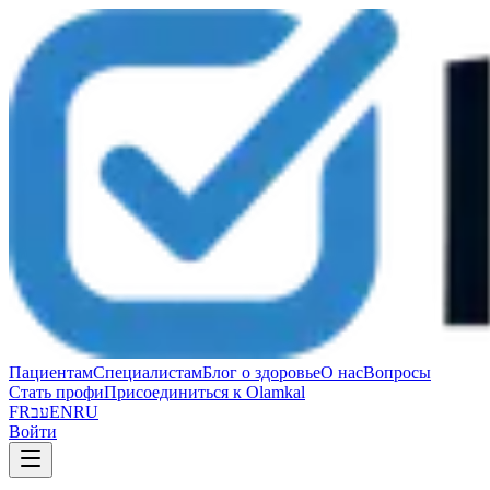
Пациентам
Специалистам
Блог о здоровье
О нас
Вопросы
Стать профи
Присоединиться к Olamkal
FR
עב
EN
RU
Войти