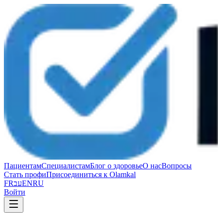
Пациентам
Специалистам
Блог о здоровье
О нас
Вопросы
Стать профи
Присоединиться к Olamkal
FR
עב
EN
RU
Войти