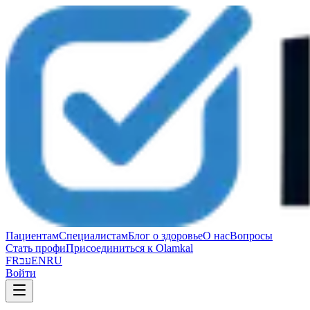
Пациентам
Специалистам
Блог о здоровье
О нас
Вопросы
Стать профи
Присоединиться к Olamkal
FR
עב
EN
RU
Войти