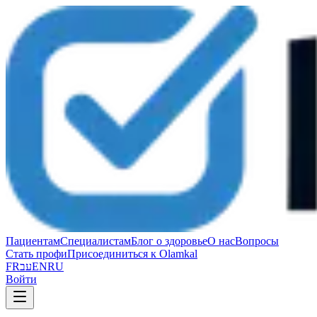
Пациентам
Специалистам
Блог о здоровье
О нас
Вопросы
Стать профи
Присоединиться к Olamkal
FR
עב
EN
RU
Войти