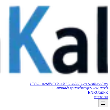
מטופלים
אנשי מקצוע
בלוג בריאות
אודות
שאלות נפוצות
להיות איש מקצוע
להצטרף ל-Olamkal
FR
עב
RU
EN
התחברות