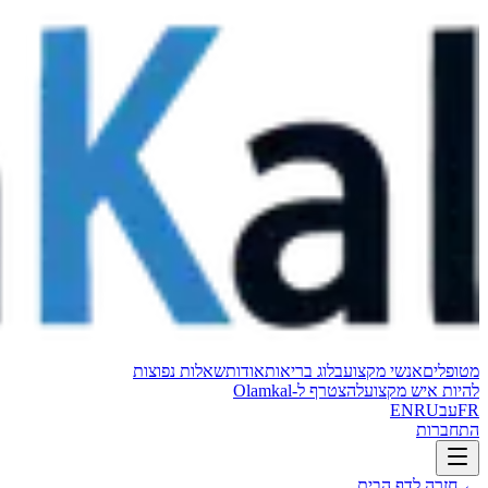
מטופלים
אנשי מקצוע
בלוג בריאות
אודות
שאלות נפוצות
להיות איש מקצוע
להצטרף ל-Olamkal
FR
עב
RU
EN
התחברות
←
חזרה לדף הבית