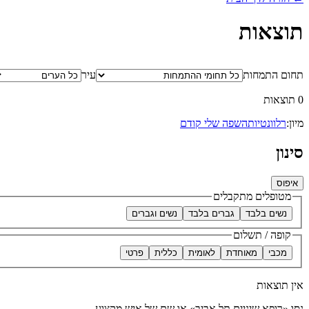
תוצאות
תחום התמחות
עיר
0 תוצאות
מיון:
רלוונטיות
השפה שלי קודם
סינון
איפוס
מטופלים מתקבלים
נשים בלבד
גברים בלבד
נשים וגברים
קופה / תשלום
מכבי
מאוחדת
לאומית
כללית
פרטי
אין תוצאות
נסו «רופא שיניים תל אביב» או שם של איש מקצוע.