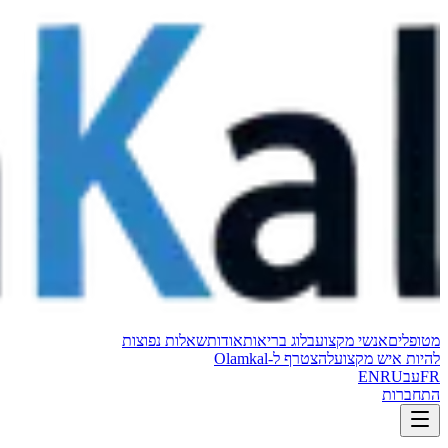
מטופלים
אנשי מקצוע
בלוג בריאות
אודות
שאלות נפוצות
להיות איש מקצוע
להצטרף ל-Olamkal
FR
עב
RU
EN
התחברות