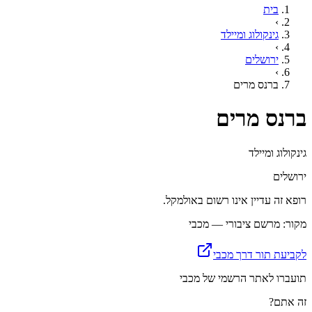
בית
›
גינקולוג ומיילד
›
ירושלים
›
ברנס מרים
ברנס מרים
גינקולוג ומיילד
ירושלים
רופא זה עדיין אינו רשום באולמקל.
מקור: מרשם ציבורי — מכבי
לקביעת תור דרך מכבי
תועברו לאתר הרשמי של מכבי
זה אתם?