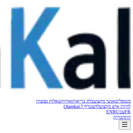
מטופלים
אנשי מקצוע
בלוג בריאות
אודות
שאלות נפוצות
להיות איש מקצוע
להצטרף ל-Olamkal
FR
עב
RU
EN
התחברות