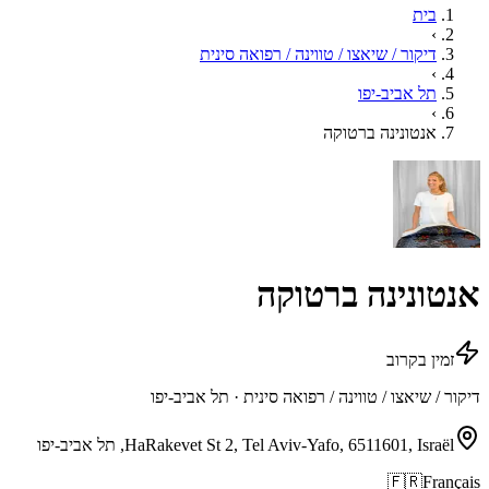
בית
›
דיקור / שיאצו / טווינה / רפואה סינית
›
תל אביב-יפו
›
אנטונינה ברטוקה
אנטונינה ברטוקה
זמין בקרוב
דיקור / שיאצו / טווינה / רפואה סינית · תל אביב-יפו
HaRakevet St 2, Tel Aviv-Yafo, 6511601, Israël, תל אביב-יפו
🇫🇷
Français