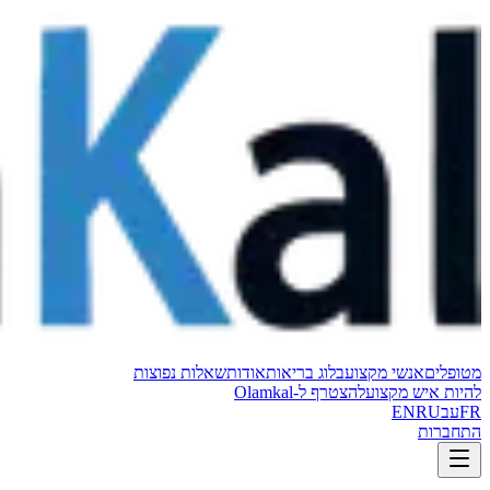
מטופלים
אנשי מקצוע
בלוג בריאות
אודות
שאלות נפוצות
להיות איש מקצוע
להצטרף ל-Olamkal
FR
עב
RU
EN
התחברות