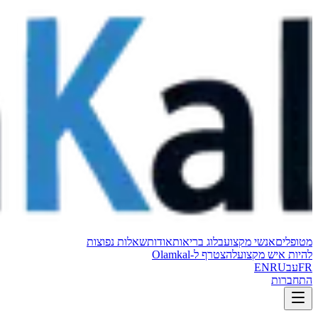
מטופלים
אנשי מקצוע
בלוג בריאות
אודות
שאלות נפוצות
להיות איש מקצוע
להצטרף ל-Olamkal
FR
עב
RU
EN
התחברות