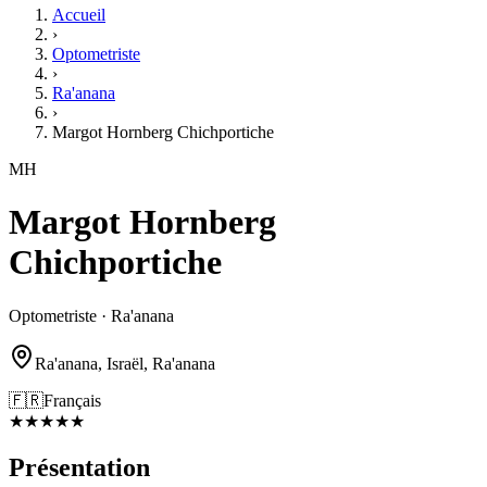
Accueil
›
Optometriste
›
Ra'anana
›
Margot Hornberg Chichportiche
MH
Margot Hornberg
Chichportiche
Optometriste · Ra'anana
Ra'anana, Israël, Ra'anana
🇫🇷
Français
★
★
★
★
★
Présentation