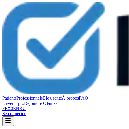
Patients
Professionnels
Blog santé
À propos
FAQ
Devenir pro
Rejoindre Olamkal
FR
עב
EN
RU
Se connecter