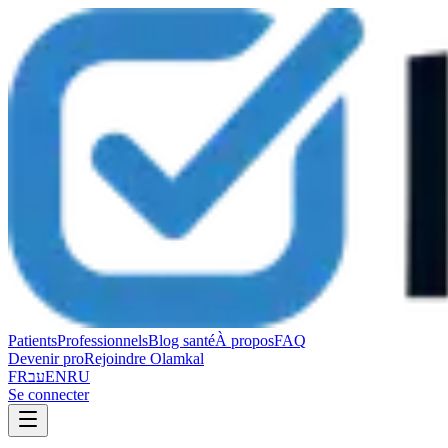
Patients
Professionnels
Blog santé
À propos
FAQ
Devenir pro
Rejoindre Olamkal
FR
עב
EN
RU
Se connecter