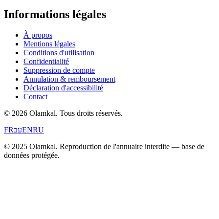
Informations légales
À propos
Mentions légales
Conditions d'utilisation
Confidentialité
Suppression de compte
Annulation & remboursement
Déclaration d'accessibilité
Contact
© 2026 Olamkal.
Tous droits réservés.
FR
עב
EN
RU
© 2025 Olamkal. Reproduction de l'annuaire interdite — base de
données protégée.