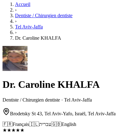
Accueil
›
Dentiste / Chirurgien dentiste
›
Tel Aviv-Jaffa
›
Dr. Caroline KHALFA
Dr. Caroline KHALFA
Dentiste / Chirurgien dentiste · Tel Aviv-Jaffa
Brodetsky St 43, Tel Aviv-Yafo, Israël, Tel Aviv-Jaffa
🇫🇷
Français
🇮🇱
עברית
🇬🇧
English
★
★
★
★
★