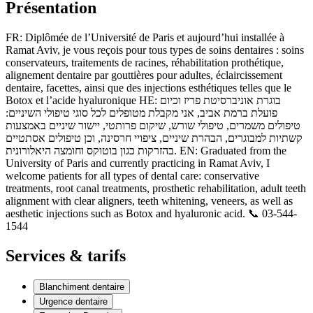
Présentation
FR: Diplômée de l’Université de Paris et aujourd’hui installée à
Ramat Aviv, je vous reçois pour tous types de soins dentaires : soins
conservateurs, traitements de racines, réhabilitation prothétique,
alignement dentaire par gouttières pour adultes, éclaircissement
dentaire, facettes, ainsi que des injections esthétiques telles que le
Botox et l’acide hyaluronique HE: בוגרת אוניברסיטת פריז וכיום
פועלת ברמת אביב, אני מקבלת מטופלים לכל סוגי טיפולי השיניים:
טיפולים משמרים, טיפולי שורש, שיקום פרותטי, יישור שיניים באמצעות
קשתיות למבוגרים, הבהרת שיניים, ציפויי חרסינה, וכן טיפולים אסתטיים
בהזרקות כגון בוטוקס וחומצה היאלורונית. EN: Graduated from the
University of Paris and currently practicing in Ramat Aviv, I
welcome patients for all types of dental care: conservative
treatments, root canal treatments, prosthetic rehabilitation, adult teeth
alignment with clear aligners, teeth whitening, veneers, as well as
aesthetic injections such as Botox and hyaluronic acid. 📞 03-544-
1544
Services & tarifs
Blanchiment dentaire
Urgence dentaire