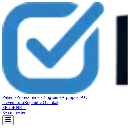
Patients
Professionnels
Blog santé
À propos
FAQ
Devenir pro
Rejoindre Olamkal
FR
עב
EN
RU
Se connecter